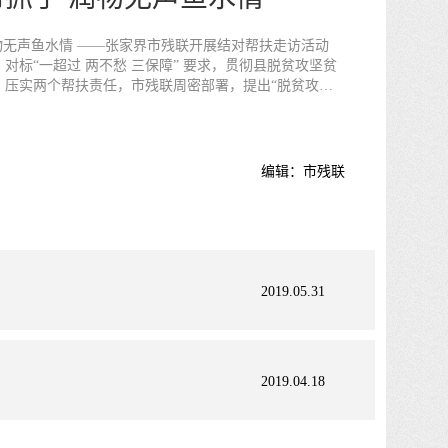
市残联开展结对帮扶走访活动
对标“一超过 两不愁 三保障” 要求，贯彻县脱贫攻坚贫
，压实两个帮扶责任，市残联周密部署，提出“脱贫攻坚
求。 6月24日，市残联党组书记、理事
体帮扶责任人来到二坊坪镇高溪村、二坊坪村， 深入到各
进一步了解贫困户致贫原因、家庭状况、年均收入等一系
坚持具体问题具体分析，因地制宜，认真研究可行的帮扶
编辑：市残联
一策”精准施策，让贫困户改善生存条件
2019.05.31
2019.04.18