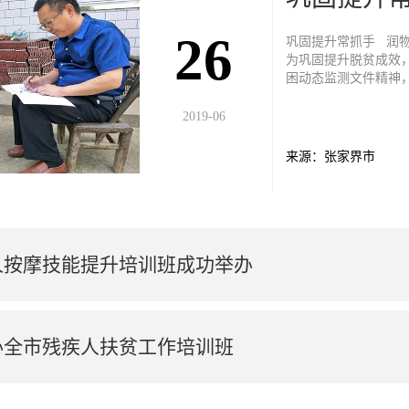
26
巩固提升常抓手 润物无声鱼水情 ——张家界
为巩固提升脱贫成效，
困动态监测文件精神
常抓不懈，落实责任务必到人”的工作要
长覃新君带领单位全
2019-06
自的帮扶对象家中，
列的生产生活状况，
来源：张家界市
措施，力求做到“一户
人按摩技能提升培训班成功举办
办全市残疾人扶贫工作培训班