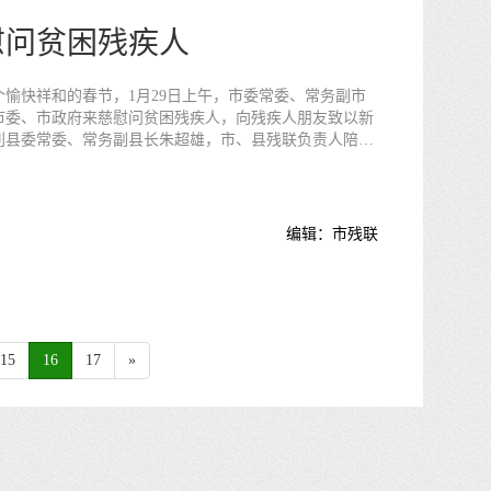
慰问贫困残疾人
愉快祥和的春节，1月29日上午，市委常委、常务副市
市委、市政府来慈慰问贫困残疾人，向残疾人朋友致以新
利县委常委、常务副县长朱超雄，市、县残联负责人陪同
需求，鼓励他们在生活上要勇敢坚强地面对困难，树立生
好乐观的生活态度。并叮嘱随行的工作人员要重点给予扶
疾人解决实际困难和问题。罗智斌指出，今年是新中国成
编辑：市残联
成小康社会、实现第一个百年奋斗目标的关键一年。“全
疾人一个也不能少”，各级残联组织、残疾人工作者要以
精神为动力，切实履行“代表、服务、管理”职能，全面摸
需求、精准施策，努力让残疾人生活更加殷实，共创共享
15
16
17
»