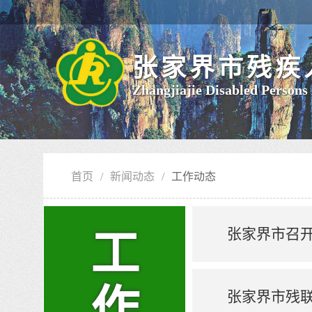
张家界市残疾
Zhangjiajie Disabled Persons
首页
/
新闻动态
/
工作动态
张家界市召
工
作
张家界市残