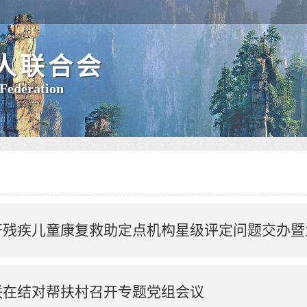
人联合会
 Federation
开残疾儿童康复救助定点机构星级评定问题交办暨
联在结对帮扶村召开专题党组会议