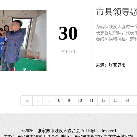
市县领导
30
为确保残疾人度过一个
长罗智斌带队，代表
春的问候和祝福。慈
参加慰问。 罗智斌来到慈利县岩泊渡镇贫困残疾人李建国家中，关切地询问他
们的身体状况和生活
2019-01
活信心，积极建立良
持和帮助，切实为残
来源：张家界市
立70周年，是全面建
面建成小康社会，残
学习贯彻党的十九大
清残疾人底数、掌握
幸福美好生活
««
«
…
8
9
10
11
12
13
14
©2026 - 张家界市残疾人联合会 All Rights Reserved
主办：张家界市残疾人联合会 地址：张家界市永定区崇文路天健家苑