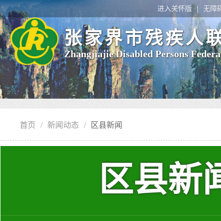
进入关怀版
无障
张家界市残疾人
Zhangjiajie Disabled Persons Federa
首页
/
新闻动态
/
区县新闻
区县新