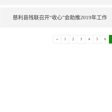
慈利县残联召开“收心”会助推2019年工作
«
1
2
3
4
5
6